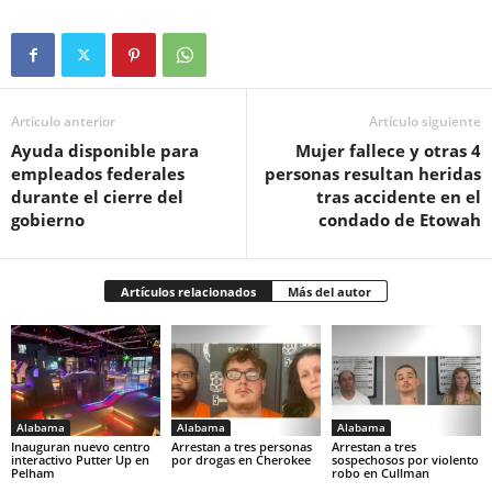
Artículo anterior
Artículo siguiente
Ayuda disponible para
Mujer fallece y otras 4
empleados federales
personas resultan heridas
durante el cierre del
tras accidente en el
gobierno
condado de Etowah
Artículos relacionados
Más del autor
Alabama
Alabama
Alabama
Inauguran nuevo centro
Arrestan a tres personas
Arrestan a tres
interactivo Putter Up en
por drogas en Cherokee
sospechosos por violento
Pelham
robo en Cullman