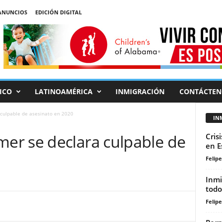
ANUNCIOS
EDICIÓN DIGITAL
ICO
LATINOAMÉRICA
INMIGRACIÓN
CONTÁCTEN
culpable de asesinato en 2020
IN
r se declara culpable de
Cris
en E
Felip
Inmi
todo
Felip