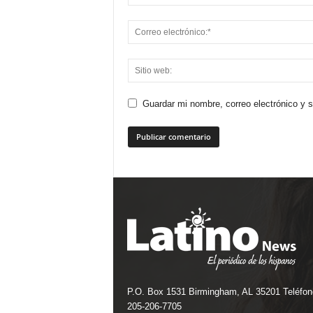
Guardar mi nombre, correo electrónico y 
P.O. Box 1531 Birmingham, AL 35201 Teléfon
205-206-7705