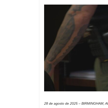
i
c
o
d
e
l
o
s
h
i
s
p
a
n
o
s
28 de agosto de 2025 – BIRMINGHAM, Al