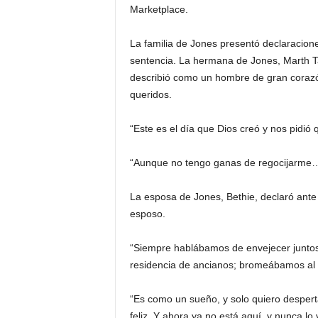
Marketplace.
La familia de Jones presentó declaraciones
sentencia. La hermana de Jones, Marth Ta
describió como un hombre de gran corazón
queridos.
“Este es el día que Dios creó y nos pidió 
“Aunque no tengo ganas de regocijarme… e
La esposa de Jones, Bethie, declaró ante 
esposo.
“Siempre hablábamos de envejecer juntos 
residencia de ancianos; bromeábamos al r
“Es como un sueño, y solo quiero despert
feliz. Y ahora ya no está aquí, y nunca lo 