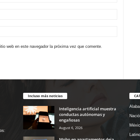
sitio web en este navegador la próxima vez que comente.
Incluso más noticias
CA
Alab
Inteligencia artificial muestra
conductas autónomas y
Nació
engañosas
Méxi
August 6, 2026
os:
Latin
Moho en apartamentos deja