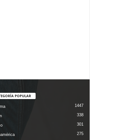
TEGORÍA POPULAR
1447
ama
338
n
301
co
275
oamérica