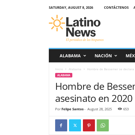
SATURDAY, AUGUST 8, 2026
CONTÁCTENOS
L
a
t
i
n
o
-
ALABAMA
NACIÓN
MÉX
N
e
Inicio
Alabama
Hombre de Bessemer se declara 
w
ALABAMA
s
Hombre de Besseme
–
E
asesinato en 2020
l
p
e
Por
Felipe Santos
-
August 28, 2025
653
r
i
ó
d