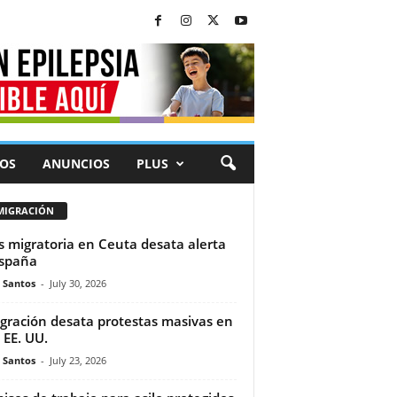
OS
ANUNCIOS
PLUS
MIGRACIÓN
is migratoria en Ceuta desata alerta
spaña
e Santos
-
July 30, 2026
gración desata protestas masivas en
 EE. UU.
e Santos
-
July 23, 2026