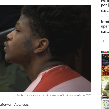
Perm
por 
Felip
Inmi
oper
Felip
Hombre de Bessemer se declara culpable de asesinato en 2020
abama – Agencias.