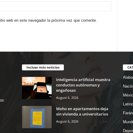
sitio web en este navegador la próxima vez que comente.
Incluso más noticias
CA
Alab
Inteligencia artificial muestra
conductas autónomas y
Nació
engañosas
Méxi
August 6, 2026
os:
Latin
Moho en apartamentos deja
Farán
sin vivienda a universitarios
August 6, 2026
Mund
Depor