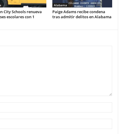
a
Alabama
n City Schools renueva
Paige Adams recibe condena
es escolares con 1
tras admitir delitos en Alabama