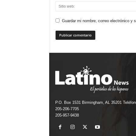
Guardar mi nombre, correo electrónico y 
P.O. Box 1531 Birmingham, AL 35201 Teléfon
205-206-7705
205-957-9438