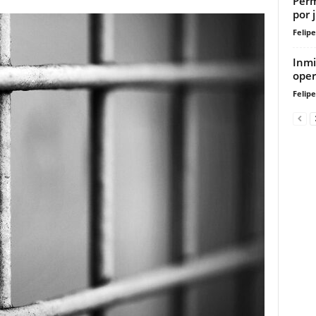
Perm
por 
Felip
Inmi
oper
Felip