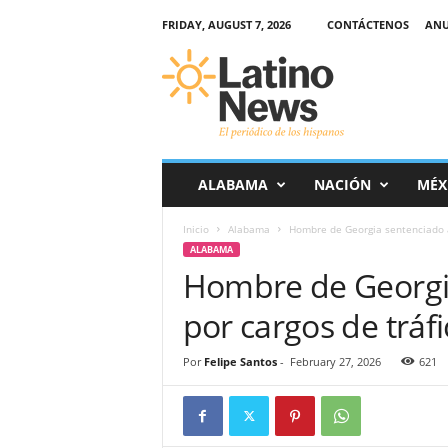
FRIDAY, AUGUST 7, 2026
CONTÁCTENOS
ANU
L
a
t
i
n
o
-
ALABAMA
NACIÓN
MÉX
N
e
Inicio
Alabama
Hombre de Georgia sentenciado a 
w
ALABAMA
s
Hombre de Georgi
–
E
por cargos de trá
l
p
e
Por
Felipe Santos
-
February 27, 2026
621
r
i
ó
d