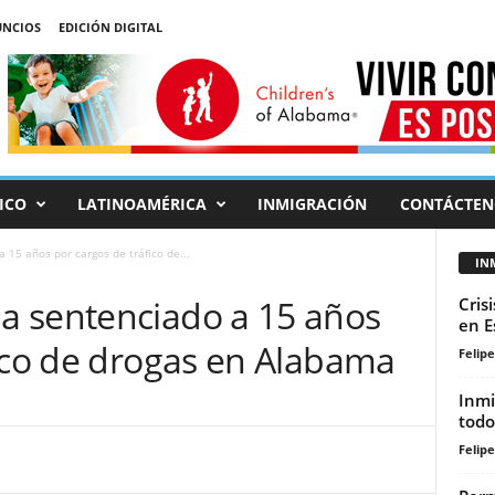
NCIOS
EDICIÓN DIGITAL
ICO
LATINOAMÉRICA
INMIGRACIÓN
CONTÁCTEN
15 años por cargos de tráfico de...
IN
a sentenciado a 15 años
Cris
en E
fico de drogas en Alabama
Felip
Inmi
todo
Felip