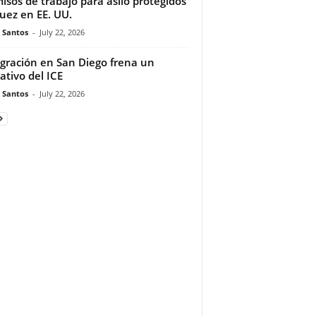
isos de trabajo para asilo protegidos
juez en EE. UU.
e Santos
-
July 22, 2026
gración en San Diego frena un
ativo del ICE
e Santos
-
July 22, 2026