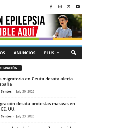
OS
ANUNCIOS
PLUS
MIGRACIÓN
is migratoria en Ceuta desata alerta
spaña
e Santos
-
July 30, 2026
gración desata protestas masivas en
 EE. UU.
e Santos
-
July 23, 2026