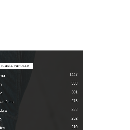
TEGORÍA POPULAR
1447
ama
338
n
301
co
275
oamérica
238
dula
232
o
210
tes