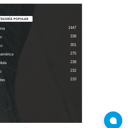
TEGORÍA POPULAR
1447
ama
338
n
301
co
275
oamérica
238
dula
232
o
210
tes