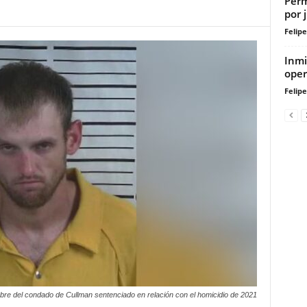
Perm
por 
Felip
Inmi
oper
Felip
re del condado de Cullman sentenciado en relación con el homicidio de 2021