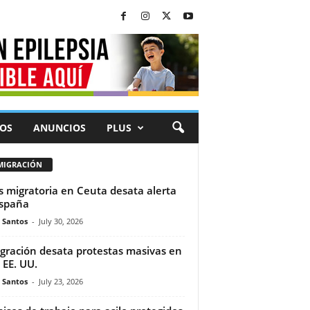
OS
ANUNCIOS
PLUS
MIGRACIÓN
is migratoria en Ceuta desata alerta
spaña
e Santos
-
July 30, 2026
gración desata protestas masivas en
 EE. UU.
e Santos
-
July 23, 2026