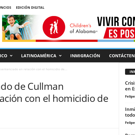
NCIOS
EDICIÓN DIGITAL
ICO
LATINOAMÉRICA
INMIGRACIÓN
CONTÁCTEN
entenciado en relación con el homicidio de...
IN
do de Cullman
Cris
en E
ación con el homicidio de
Felip
Inmi
todo
Felip