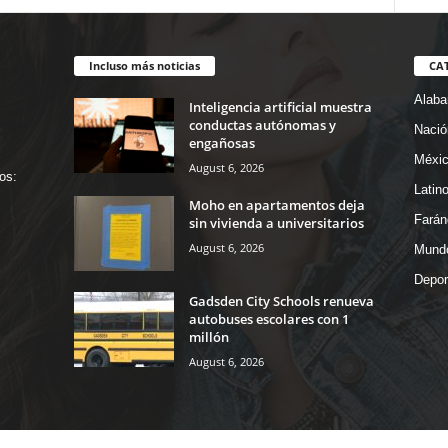
Incluso más noticias
CA
Alab
Inteligencia artificial muestra
conductas autónomas y
Nació
engañosas
Méxi
August 6, 2026
os:
Latin
Moho en apartamentos deja
Farán
sin vivienda a universitarios
August 6, 2026
Mund
Depor
Gadsden City Schools renueva
autobuses escolares con 1
millón
August 6, 2026