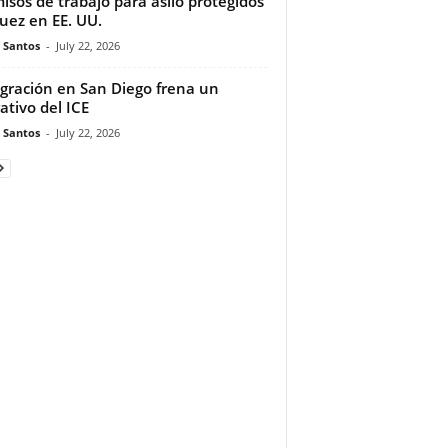
isos de trabajo para asilo protegidos
juez en EE. UU.
e Santos
-
July 22, 2026
gración en San Diego frena un
ativo del ICE
e Santos
-
July 22, 2026