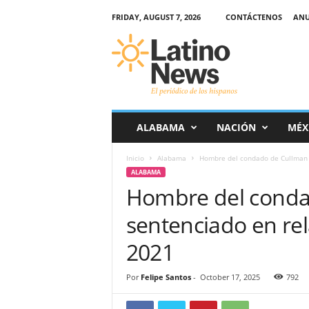
FRIDAY, AUGUST 7, 2026
CONTÁCTENOS
ANU
L
a
t
i
n
o
-
ALABAMA
NACIÓN
MÉX
N
e
Inicio
Alabama
Hombre del condado de Cullman s
w
ALABAMA
s
Hombre del conda
–
E
sentenciado en rel
l
p
2021
e
r
Por
Felipe Santos
-
October 17, 2025
792
i
ó
d