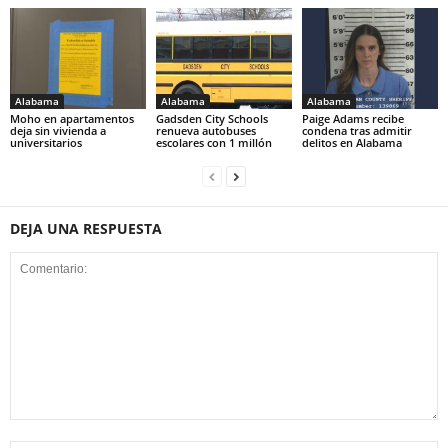
Alabama
Alabama
Alabama
Moho en apartamentos
Gadsden City Schools
Paige Adams recibe
deja sin vivienda a
renueva autobuses
condena tras admitir
universitarios
escolares con 1 millón
delitos en Alabama
DEJA UNA RESPUESTA