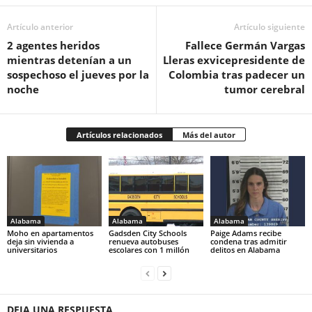
Artículo anterior
Artículo siguiente
2 agentes heridos
Fallece Germán Vargas
mientras detenían a un
Lleras exvicepresidente de
sospechoso el jueves por la
Colombia tras padecer un
noche
tumor cerebral
Artículos relacionados
Más del autor
Alabama
Alabama
Alabama
Moho en apartamentos
Gadsden City Schools
Paige Adams recibe
deja sin vivienda a
renueva autobuses
condena tras admitir
universitarios
escolares con 1 millón
delitos en Alabama
DEJA UNA RESPUESTA