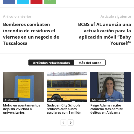
Artículo anterior
Artículo siguiente
Bomberos combaten
BCBS of AL anuncia una
incendio de residuos el
actualización para la
viernes en un negocio de
aplicación móvil “Baby
Tuscaloosa
Yourself”
Artículos relacionados
Más del autor
Alabama
Alabama
Alabama
Moho en apartamentos
Gadsden City Schools
Paige Adams recibe
deja sin vivienda a
renueva autobuses
condena tras admitir
universitarios
escolares con 1 millón
delitos en Alabama