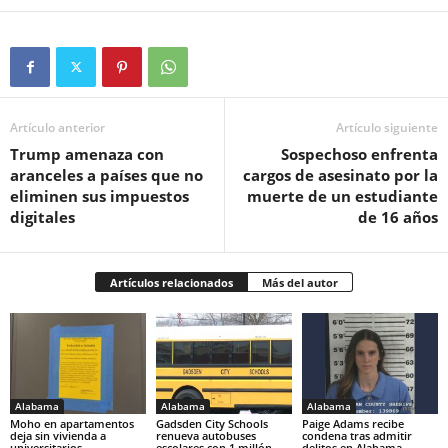
Artículo anterior
Artículo siguiente
Trump amenaza con
Sospechoso enfrenta
aranceles a países que no
cargos de asesinato por la
eliminen sus impuestos
muerte de un estudiante
digitales
de 16 años
Artículos relacionados
Más del autor
Alabama
Alabama
Alabama
Moho en apartamentos
Gadsden City Schools
Paige Adams recibe
deja sin vivienda a
renueva autobuses
condena tras admitir
universitarios
escolares con 1 millón
delitos en Alabama