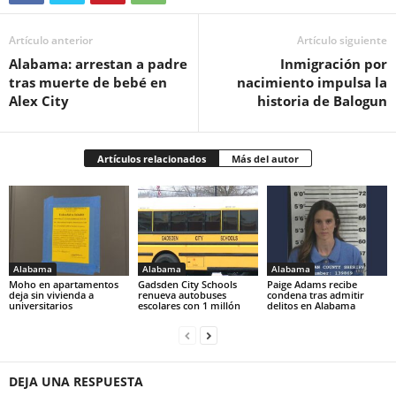
Artículo anterior
Artículo siguiente
Alabama: arrestan a padre
Inmigración por
tras muerte de bebé en
nacimiento impulsa la
Alex City
historia de Balogun
Artículos relacionados
Más del autor
Alabama
Alabama
Alabama
Moho en apartamentos
Gadsden City Schools
Paige Adams recibe
deja sin vivienda a
renueva autobuses
condena tras admitir
universitarios
escolares con 1 millón
delitos en Alabama
DEJA UNA RESPUESTA