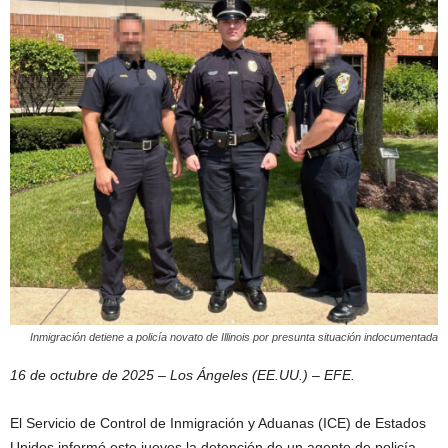
Inmigración detiene a policía novato de Illinois por presunta situación indocumentada
16 de octubre de 2025 – Los Ángeles (EE.UU.) – EFE.
El Servicio de Control de Inmigración y Aduanas (ICE) de Estados
Unidos informó este jueves la detención de un agente de policía