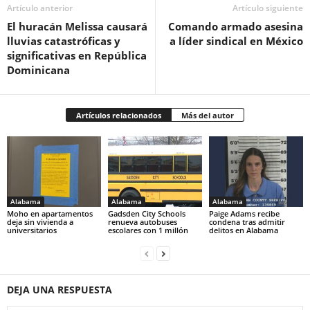
Artículo anterior
Artículo siguiente
El huracán Melissa causará
Comando armado asesina
lluvias catastróficas y
a líder sindical en México
significativas en República
Dominicana
Artículos relacionados
Más del autor
Alabama
Alabama
Alabama
Moho en apartamentos
Gadsden City Schools
Paige Adams recibe
deja sin vivienda a
renueva autobuses
condena tras admitir
universitarios
escolares con 1 millón
delitos en Alabama
DEJA UNA RESPUESTA