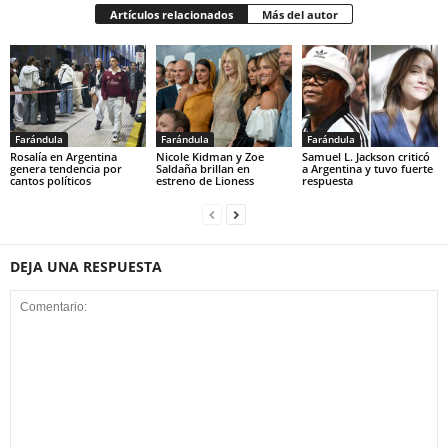
Artículos relacionados
Más del autor
Farándula
Farándula
Farándula
Rosalía en Argentina
Nicole Kidman y Zoe
Samuel L. Jackson criticó
genera tendencia por
Saldaña brillan en
a Argentina y tuvo fuerte
cantos políticos
estreno de Lioness
respuesta
DEJA UNA RESPUESTA