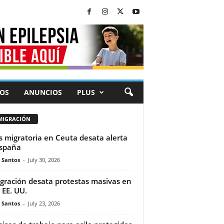
OS
ANUNCIOS
PLUS
MIGRACIÓN
is migratoria en Ceuta desata alerta
spaña
e Santos
-
July 30, 2026
gración desata protestas masivas en
 EE. UU.
e Santos
-
July 23, 2026