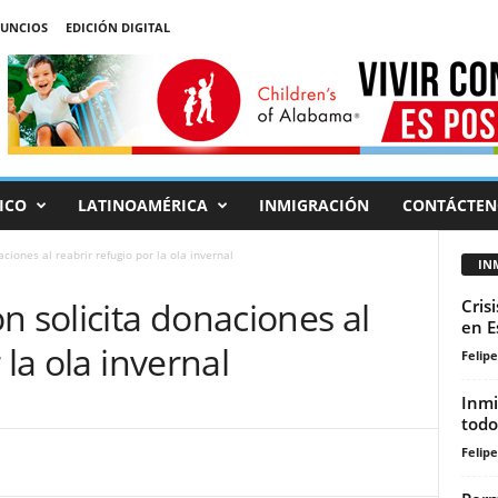
UNCIOS
EDICIÓN DIGITAL
ICO
LATINOAMÉRICA
INMIGRACIÓN
CONTÁCTEN
ciones al reabrir refugio por la ola invernal
IN
n solicita donaciones al
Cris
en E
 la ola invernal
Felip
Inmi
todo
Felip