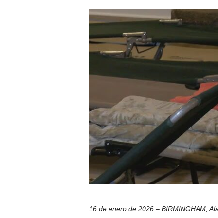
i
c
o
d
e
l
o
s
h
i
s
p
a
n
o
s
16 de enero de 2026 – BIRMINGHAM, Ala