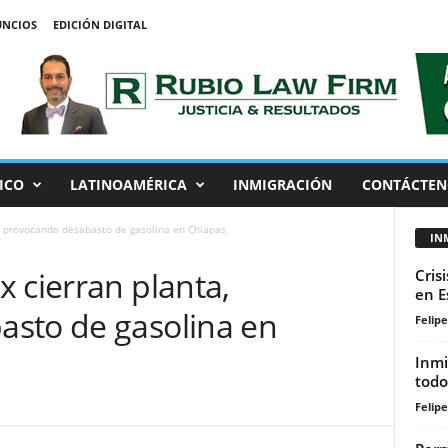
NCIOS
EDICIÓN DIGITAL
ICO
LATINOAMÉRICA
INMIGRACIÓN
CONTÁCTEN
, provocando desabasto de gasolina en Chiapas
IN
 cierran planta,
Cris
en E
sto de gasolina en
Felip
Inmi
todo
Felip