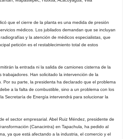
zantán, Mapastepec, Huixtla, Acacoyagua, Villa
licó que el cierre de la planta es una medida de presión
s servicios médicos. Los jubilados demandan que se incluyan
 radiografías y la atención de médicos especialistas, que
cipal petición es el restablecimiento total de estos
itirán la entrada ni la salida de camiones cisterna de la
s trabajadores. Han solicitado la intervención de la
 Por su parte, la presidenta ha declarado que el problema
 debe a la falta de combustible, sino a un problema con los
e la Secretaría de Energía intervendrá para solucionar la
de el sector empresarial. Abel Ruiz Méndez, presidente de
Transformación (Canacintra) en Tapachula, ha pedido al
a, ya que está afectando a la industria, el comercio y el