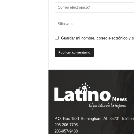
Guardar mi nombre, correo electrónico y 
P.O. Box 1531 Birmingham, AL 35201 Teléfon
205-206-7705
205-957-9438