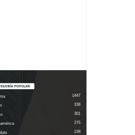
TEGORÍA POPULAR
1447
ama
338
n
301
co
275
oamérica
238
dula