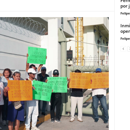
Perm
por 
Felip
Inmi
oper
Felip