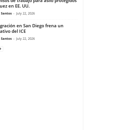
isos de trabajo para asilo protegidos
juez en EE. UU.
e Santos
-
July 22, 2026
gración en San Diego frena un
ativo del ICE
e Santos
-
July 22, 2026