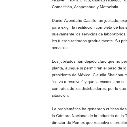
incluyen Tuxtla Chico, Ciudad Hidalgo, Tu
Comaltitlán, Acapetahua y Motozintla.
Daniel Avendaño Castillo, un jubilado, exp
para exigir la restitución completa de lo
nuevamente los servicios de laboratorios,
les fueron retirados gradualmente. Su prin
servicios.
Los jubilados han dejado claro que no perm
planta, aunque sí permitirán el paso de lo
presidenta de México, Claudia Sheinbaum.
“se va a resolver” y que la escasez no se
contratos de los distribuidores, por lo qu
situación.
La problemática ha generado críticas des
la Cámara Nacional de la Industria de la 
director de Pemex que resuelva el problem