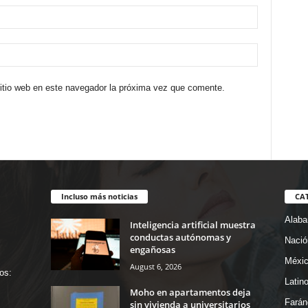
sitio web en este navegador la próxima vez que comente.
Incluso más noticias
CA
Alab
Inteligencia artificial muestra
conductas autónomas y
Nació
engañosas
Méxi
August 6, 2026
os:
Latin
Moho en apartamentos deja
Farán
sin vivienda a universitarios