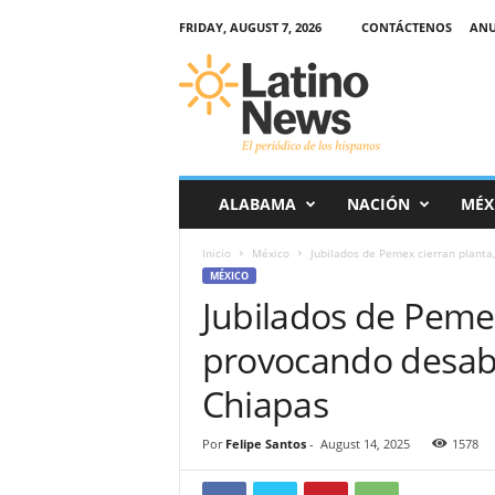
FRIDAY, AUGUST 7, 2026
CONTÁCTENOS
ANU
L
a
t
i
n
o
-
ALABAMA
NACIÓN
MÉX
N
e
Inicio
México
Jubilados de Pemex cierran planta
w
MÉXICO
s
Jubilados de Pemex
–
E
provocando desaba
l
p
Chiapas
e
r
Por
Felipe Santos
-
August 14, 2025
1578
i
ó
d