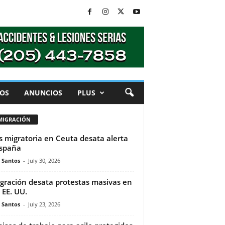
OS
ANUNCIOS
PLUS
MIGRACIÓN
is migratoria en Ceuta desata alerta
spaña
e Santos
-
July 30, 2026
gración desata protestas masivas en
 EE. UU.
e Santos
-
July 23, 2026