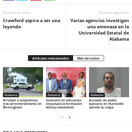
Artículo anterior
Artículo siguiente
Crawford aspira a ser una
Varias agencias investigan
leyenda
una amenaza en la
Universidad Estatal de
Alabama
Artículos relacionados
Más del autor
Alabama
Alabama
Alabama
Arrestan a sospechoso
Inversión en educación
Acusado de asalto
tras atrincheramiento en
impulsará la formación
bancario en Huntsville
Birmingham
técnica estudiantil
admite su culpa