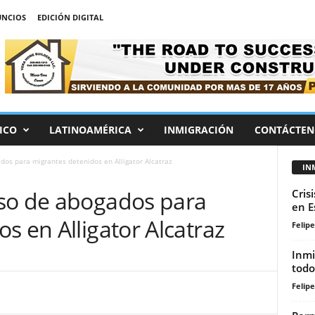
NCIOS
EDICIÓN DIGITAL
ICO
LATINOAMÉRICA
INMIGRACIÓN
CONTÁCTEN
os para migrantes detenidos en Alligator Alcatraz
IN
so de abogados para
Cris
en E
s en Alligator Alcatraz
Felip
Inmi
todo
Felip