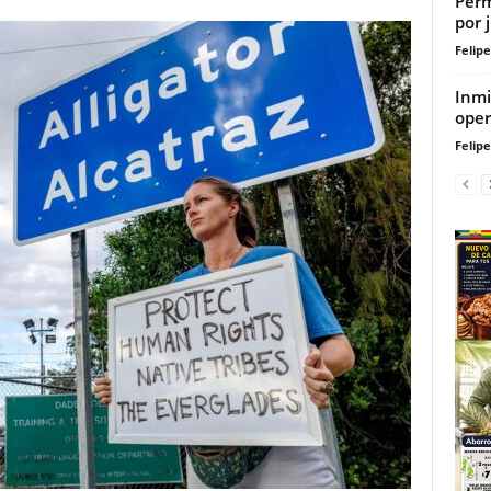
Perm
por 
Felip
Inmi
oper
Felip