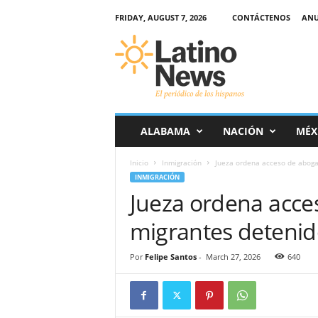
FRIDAY, AUGUST 7, 2026
CONTÁCTENOS
ANU
L
a
t
i
n
o
-
ALABAMA
NACIÓN
MÉX
N
e
Inicio
Inmigración
Jueza ordena acceso de abogad
w
INMIGRACIÓN
s
Jueza ordena acce
–
E
migrantes detenido
l
p
e
Por
Felipe Santos
-
March 27, 2026
640
r
i
ó
d