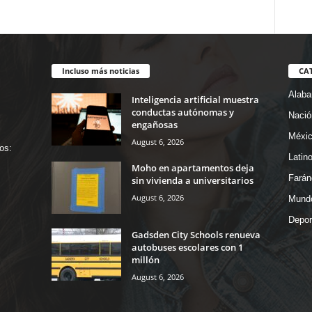
Incluso más noticias
CA
Alab
Inteligencia artificial muestra
conductas autónomas y
Nació
engañosas
Méxi
August 6, 2026
os:
Latin
Moho en apartamentos deja
Farán
sin vivienda a universitarios
August 6, 2026
Mund
Depor
Gadsden City Schools renueva
autobuses escolares con 1
millón
August 6, 2026