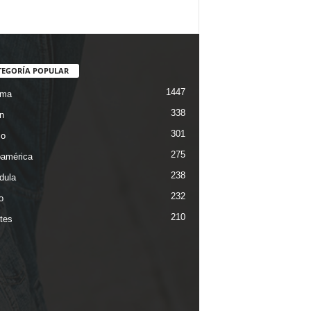
TEGORÍA POPULAR
1447
ama
338
n
301
co
275
oamérica
238
dula
232
o
210
tes