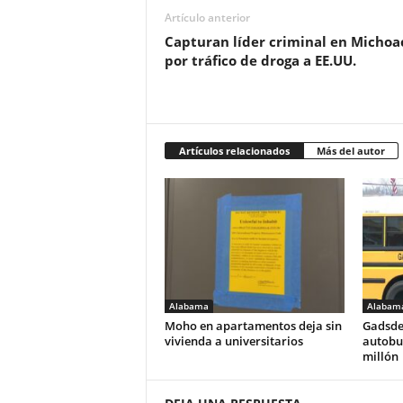
Artículo anterior
Capturan líder criminal en Michoa
por tráfico de droga a EE.UU.
Artículos relacionados
Más del autor
Alabama
Alabam
Moho en apartamentos deja sin
Gadsde
vivienda a universitarios
autobus
millón