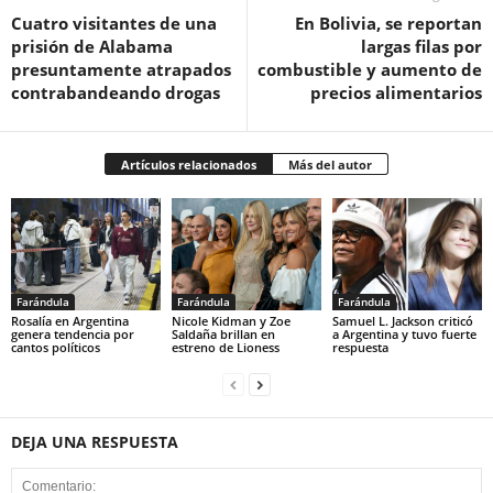
Cuatro visitantes de una
En Bolivia, se reportan
prisión de Alabama
largas filas por
presuntamente atrapados
combustible y aumento de
contrabandeando drogas
precios alimentarios
Artículos relacionados
Más del autor
Farándula
Farándula
Farándula
Rosalía en Argentina
Nicole Kidman y Zoe
Samuel L. Jackson criticó
genera tendencia por
Saldaña brillan en
a Argentina y tuvo fuerte
cantos políticos
estreno de Lioness
respuesta
DEJA UNA RESPUESTA