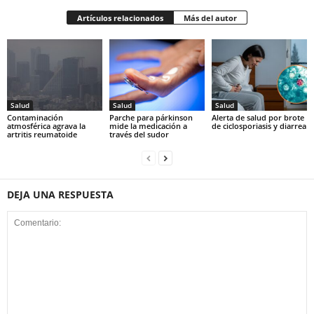
Artículos relacionados
Más del autor
Salud
Salud
Salud
Contaminación
Parche para párkinson
Alerta de salud por brote
atmosférica agrava la
mide la medicación a
de ciclosporiasis y diarrea
artritis reumatoide
través del sudor
DEJA UNA RESPUESTA