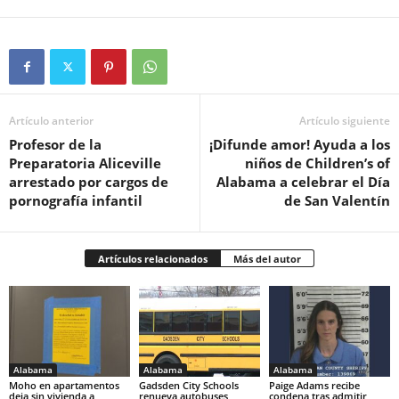
Artículo anterior
Artículo siguiente
Profesor de la
¡Difunde amor! Ayuda a los
Preparatoria Aliceville
niños de Children’s of
arrestado por cargos de
Alabama a celebrar el Día
pornografía infantil
de San Valentín
Artículos relacionados
Más del autor
Alabama
Alabama
Alabama
Moho en apartamentos
Gadsden City Schools
Paige Adams recibe
deja sin vivienda a
renueva autobuses
condena tras admitir