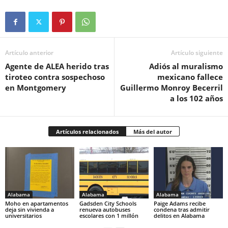
Artículo anterior
Artículo siguiente
Agente de ALEA herido tras
Adiós al muralismo
tiroteo contra sospechoso
mexicano fallece
en Montgomery
Guillermo Monroy Becerril
a los 102 años
Artículos relacionados
Más del autor
Alabama
Alabama
Alabama
Moho en apartamentos
Gadsden City Schools
Paige Adams recibe
deja sin vivienda a
renueva autobuses
condena tras admitir
universitarios
escolares con 1 millón
delitos en Alabama