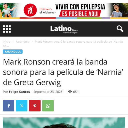
Inicio
Farándula
Mark Ronson creará la banda sonora para la película de ‘Narnia’
de...
FARÁNDULA
Mark Ronson creará la banda
sonora para la película de ‘Narnia’
de Greta Gerwig
Por
Felipe Santos
-
September 23, 2025
654