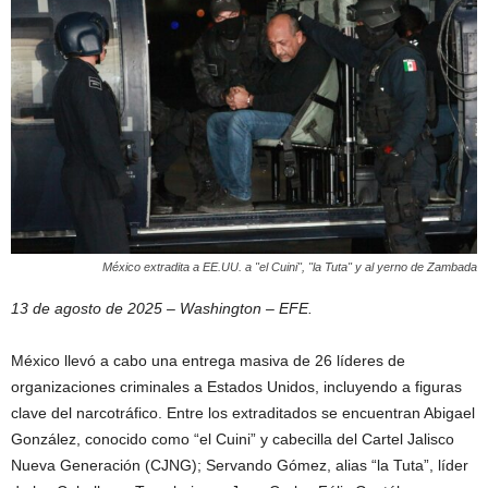
México extradita a EE.UU. a "el Cuini", "la Tuta" y al yerno de Zambada
13 de agosto de 2025 – Washington – EFE.
México llevó a cabo una entrega masiva de 26 líderes de
organizaciones criminales a Estados Unidos, incluyendo a figuras
clave del narcotráfico. Entre los extraditados se encuentran Abigael
González, conocido como “el Cuini” y cabecilla del Cartel Jalisco
Nueva Generación (CJNG); Servando Gómez, alias “la Tuta”, líder