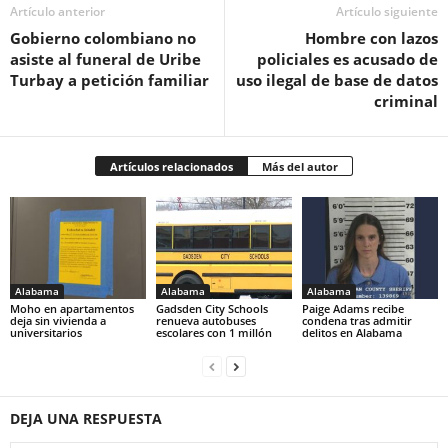
Artículo anterior
Artículo siguiente
Gobierno colombiano no
Hombre con lazos
asiste al funeral de Uribe
policiales es acusado de
Turbay a petición familiar
uso ilegal de base de datos
criminal
Artículos relacionados
Más del autor
Alabama
Alabama
Alabama
Moho en apartamentos
Gadsden City Schools
Paige Adams recibe
deja sin vivienda a
renueva autobuses
condena tras admitir
universitarios
escolares con 1 millón
delitos en Alabama
DEJA UNA RESPUESTA