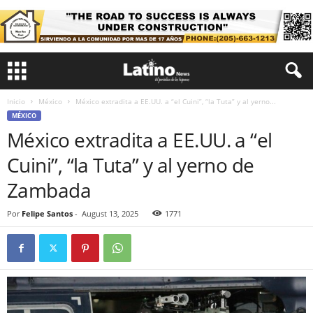
Inicio
México
México extradita a EE.UU. a “el Cuini”, “la Tuta” y al yerno...
MÉXICO
México extradita a EE.UU. a “el
Cuini”, “la Tuta” y al yerno de
Zambada
Por
Felipe Santos
-
August 13, 2025
1771