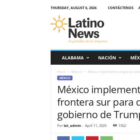
THURSDAY, AUGUST 6, 2026
CONTÁCTENOS
L
a
t
i
n
o
-
ALABAMA
NACIÓN
MÉX
N
e
Inicio
México
México implementa programa labora
w
MÉXICO
s
México implement
–
E
frontera sur para
l
p
gobierno de Trum
e
r
Por
lat_admin
-
April 11, 2025
1562
i
ó
d