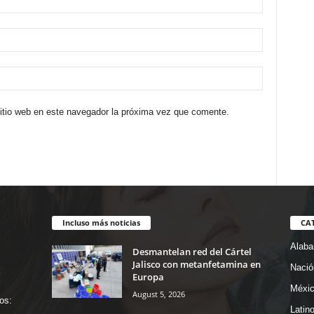
sitio web en este navegador la próxima vez que comente.
Incluso más noticias
CA
Alab
Desmantelan red del Cártel
Jalisco con metanfetamina en
Nació
Europa
Méxi
August 5, 2026
os:
Latin