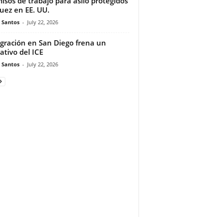
isos de trabajo para asilo protegidos
juez en EE. UU.
e Santos
-
July 22, 2026
gración en San Diego frena un
ativo del ICE
e Santos
-
July 22, 2026