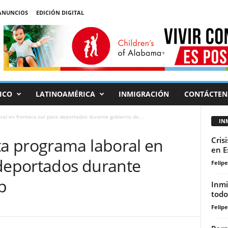
ANUNCIOS
EDICIÓN DIGITAL
ICO
LATINOAMÉRICA
INMIGRACIÓN
CONTÁCTEN
l en frontera sur para deportados durante gobierno de...
IN
a programa laboral en
Cris
en E
 deportados durante
Felip
p
Inmi
todo
Felip