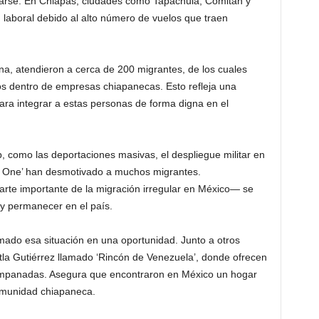
arse. En Chiapas, ciudades como Tapachula, Comitán y
n laboral debido al alto número de vuelos que traen
ana, atendieron a cerca de 200 migrantes, de los cuales
s dentro de empresas chiapanecas. Esto refleja una
ara integrar a estas personas de forma digna en el
, como las deportaciones masivas, el despliegue militar en
CBP One’ han desmotivado a muchos migrantes.
rte importante de la migración irregular en México— se
 y permanecer en el país.
mado esa situación en una oportunidad. Junto a otros
tla Gutiérrez llamado ‘Rincón de Venezuela’, donde ofrecen
empanadas. Asegura que encontraron en México un hogar
comunidad chiapaneca.