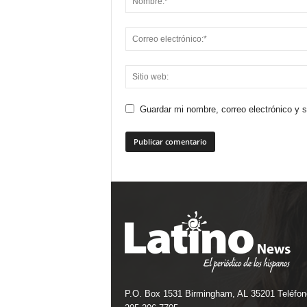
Guardar mi nombre, correo electrónico y 
P.O. Box 1531 Birmingham, AL 35201 Teléfon