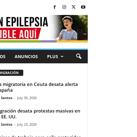
OS
ANUNCIOS
PLUS
MIGRACIÓN
is migratoria en Ceuta desata alerta
spaña
e Santos
-
July 30, 2026
gración desata protestas masivas en
 EE. UU.
e Santos
-
July 23, 2026