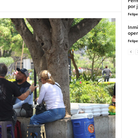
Perm
por 
Felip
Inmi
oper
Felip