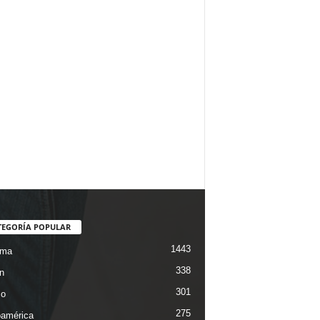
TEGORÍA POPULAR
1443
ama
338
n
301
co
275
oamérica