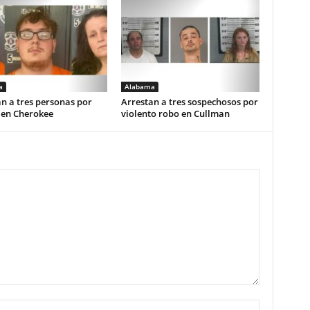
a
Alabama
n a tres personas por
Arrestan a tres sospechosos por
 en Cherokee
violento robo en Cullman