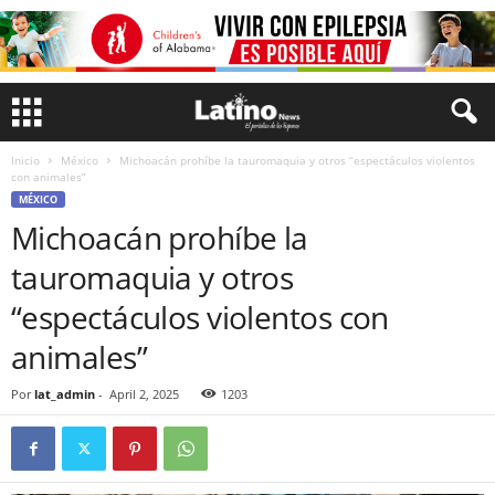
Inicio
México
Michoacán prohíbe la tauromaquia y otros “espectáculos violentos
con animales”
MÉXICO
Michoacán prohíbe la
tauromaquia y otros
“espectáculos violentos con
animales”
Por
lat_admin
-
April 2, 2025
1203