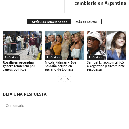
cambiaria en Argentina
Artículos relacionados
Más del autor
Farándula
Farándula
Farándula
Rosalía en Argentina
Nicole Kidman y Zoe
Samuel L. Jackson criticó
genera tendencia por
Saldaña brillan en
a Argentina y tuvo fuerte
cantos políticos
estreno de Lioness
respuesta
DEJA UNA RESPUESTA