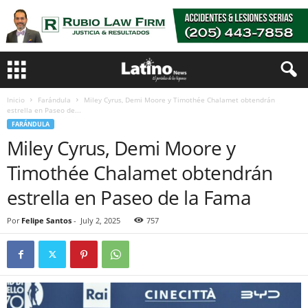
Inicio
Farándula
Miley Cyrus, Demi Moore y Timothée Chalamet obtendrán
estrella en Paseo de...
FARÁNDULA
Miley Cyrus, Demi Moore y
Timothée Chalamet obtendrán
estrella en Paseo de la Fama
Por
Felipe Santos
-
July 2, 2025
757