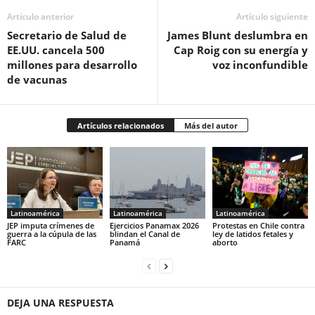
Artículo anterior
Artículo siguiente
Secretario de Salud de
James Blunt deslumbra en
EE.UU. cancela 500
Cap Roig con su energía y
millones para desarrollo
voz inconfundible
de vacunas
Artículos relacionados
Más del autor
Latinoamérica
Latinoamérica
Latinoamérica
JEP imputa crímenes de
Ejercicios Panamax 2026
Protestas en Chile contra
guerra a la cúpula de las
blindan el Canal de
ley de latidos fetales y
FARC
Panamá
aborto
DEJA UNA RESPUESTA