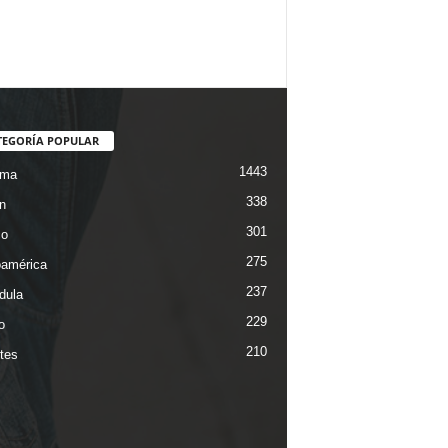
TEGORÍA POPULAR
1443
ama
338
n
301
co
275
oamérica
237
dula
229
o
210
tes