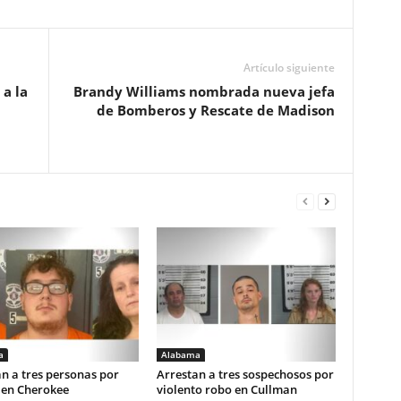
Artículo siguiente
 a la
Brandy Williams nombrada nueva jefa
de Bomberos y Rescate de Madison
a
Alabama
n a tres personas por
Arrestan a tres sospechosos por
 en Cherokee
violento robo en Cullman