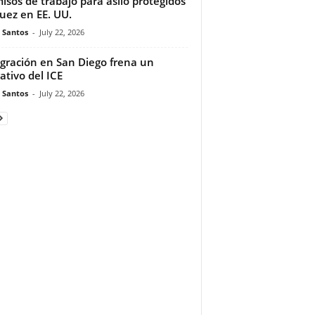
isos de trabajo para asilo protegidos
juez en EE. UU.
e Santos
-
July 22, 2026
gración en San Diego frena un
ativo del ICE
e Santos
-
July 22, 2026