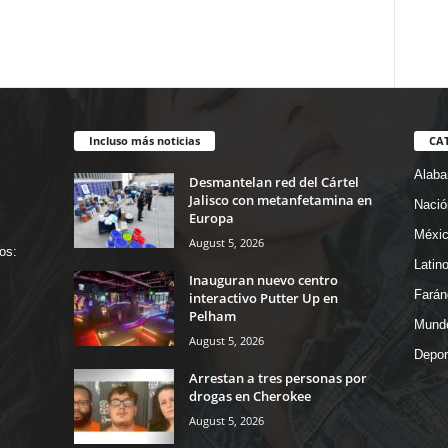
Incluso más noticias
CA
Alab
Desmantelan red del Cártel
Jalisco con metanfetamina en
Nació
Europa
Méxi
August 5, 2026
os:
Latin
Inauguran nuevo centro
Farán
interactivo Putter Up en
Pelham
Mund
August 5, 2026
Depor
Arrestan a tres personas por
drogas en Cherokee
August 5, 2026