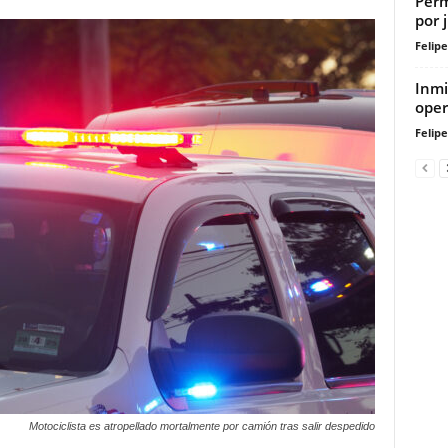
Perm
por 
Felip
Inmi
oper
Felip
Motociclista es atropellado mortalmente por camión tras salir despedido