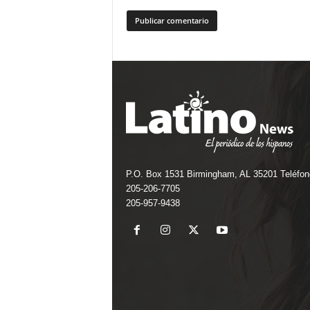
P.O. Box 1531 Birmingham, AL 35201 Teléfon
205-206-7705
205-957-9438