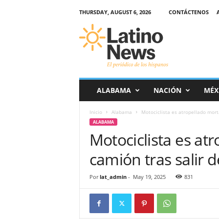
THURSDAY, AUGUST 6, 2026
CONTÁCTENOS
L
a
t
i
n
o
-
ALABAMA
NACIÓN
MÉX
N
e
Inicio
Alabama
Motociclista es atropellado mor
w
ALABAMA
s
Motociclista es at
–
E
camión tras salir 
l
p
e
Por
lat_admin
-
May 19, 2025
831
r
i
ó
d