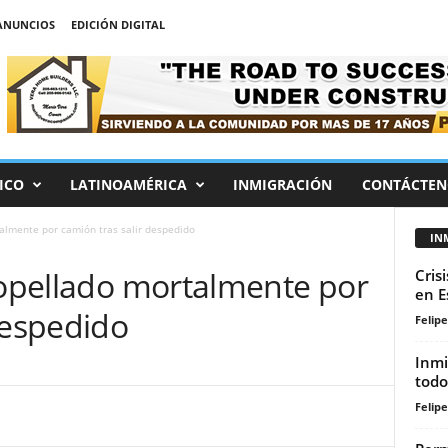
ANUNCIOS
EDICIÓN DIGITAL
ICO
LATINOAMÉRICA
INMIGRACIÓN
CONTÁCTEN
talmente por camión tras salir despedido
IN
ropellado mortalmente por
Cris
en E
despedido
Felip
Inmi
todo
Felip