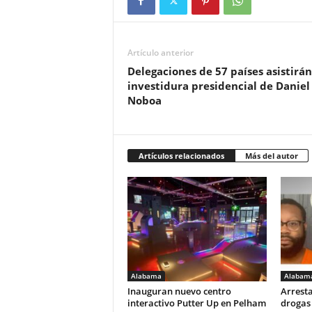
Artículo anterior
Delegaciones de 57 países asistirán
investidura presidencial de Daniel
Noboa
Artículos relacionados
Más del autor
Alabama
Alabam
Inauguran nuevo centro
Arresta
interactivo Putter Up en Pelham
drogas