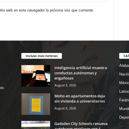
sitio web en este navegador la próxima vez que comente.
Incluso más noticias
CA
Alab
Inteligencia artificial muestra
conductas autónomas y
Nació
engañosas
Méxi
August 6, 2026
os:
Latin
Moho en apartamentos deja
Farán
sin vivienda a universitarios
August 6, 2026
Mund
Depor
Gadsden City Schools renueva
autobuses escolares con 1