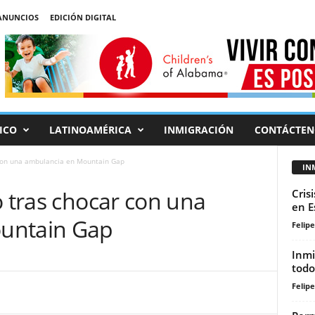
ANUNCIOS
EDICIÓN DIGITAL
ICO
LATINOAMÉRICA
INMIGRACIÓN
CONTÁCTEN
 con una ambulancia en Mountain Gap
IN
o tras chocar con una
Cris
en E
untain Gap
Felip
Inmi
todo
Felip