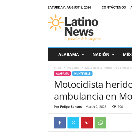
SATURDAY, AUGUST 8, 2026
CONTÁCTENOS
L
a
t
i
n
o
-
ALABAMA
NACIÓN
MÉX
N
e
Inicio
Alabama
Motociclista herido tras chocar
w
ALABAMA
HUNTSVILLE
s
Motociclista herid
–
E
ambulancia en Mo
l
p
e
Por
Felipe Santos
-
March 2, 2026
700
r
i
ó
d