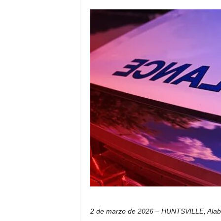
i
c
o
d
e
l
o
s
h
i
s
p
a
n
o
s
2 de marzo de 2026 – HUNTSVILLE, Alab