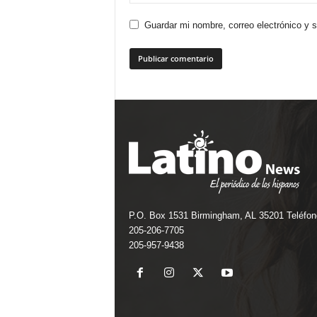
Guardar mi nombre, correo electrónico y 
P.O. Box 1531 Birmingham, AL 35201 Teléfon
205-206-7705
205-957-9438