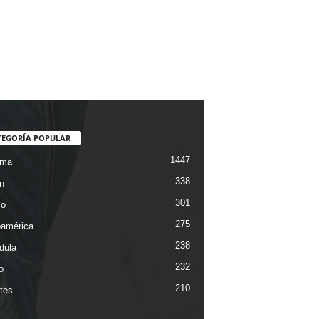
TEGORÍA POPULAR
1447
ama
338
n
301
co
275
oamérica
238
dula
232
o
210
tes