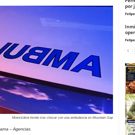
Perm
por 
Felip
Inmi
oper
Felip
Motociclista herido tras chocar con una ambulancia en Mountain Gap
ama – Agencias.