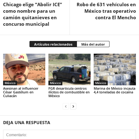
Chicago elige “Abolir ICE”
Robo de 631 vehículos en
como nombre para un
México tras operativo
camión quitanieves en
contra El Mencho
concurso municipal
Artículos relacionados
Más del autor
México
México
México
Asesinan al influencer
FGR desarticula centros
Marina de México incauta
César Gastélum en
ilícitos de combustible en
4,4 toneladas de cocaína
Culiacán
México
DEJA UNA RESPUESTA