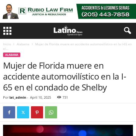
Inicio
Alabama
Mujer de Florida muere en accidente automovilístico en la I-65 en
el...
ALABAMA
Mujer de Florida muere en
accidente automovilístico en la I-
65 en el condado de Shelby
Por
lat_admin
-
April 10, 2025
731