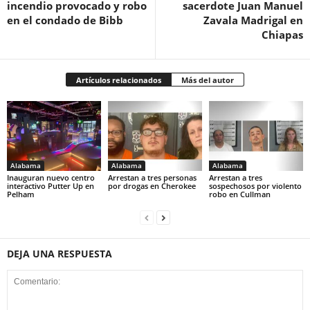
incendio provocado y robo
sacerdote Juan Manuel
en el condado de Bibb
Zavala Madrigal en
Chiapas
Artículos relacionados
Más del autor
Alabama
Alabama
Alabama
Inauguran nuevo centro
Arrestan a tres personas
Arrestan a tres
interactivo Putter Up en
por drogas en Cherokee
sospechosos por violento
Pelham
robo en Cullman
DEJA UNA RESPUESTA