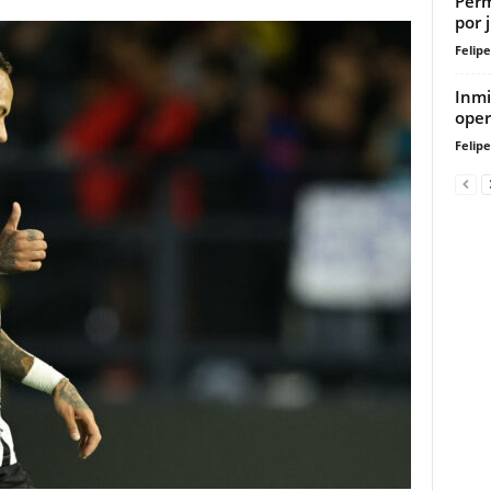
Perm
por 
Felip
Inmi
oper
Felip