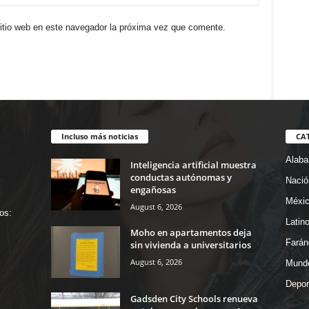
sitio web en este navegador la próxima vez que comente.
Incluso más noticias
CA
Alab
Inteligencia artificial muestra
conductas autónomas y
Nació
engañosas
Méxi
August 6, 2026
os:
Latin
Moho en apartamentos deja
Farán
sin vivienda a universitarios
August 6, 2026
Mund
Depor
Gadsden City Schools renueva