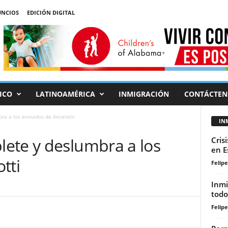
NCIOS
EDICIÓN DIGITAL
ICO
LATINOAMÉRICA
INMIGRACIÓN
CONTÁCTEN
a a los enviados de Ancelotti
IN
ete y deslumbra a los
Cris
en E
tti
Felip
Inmi
todo
Felip