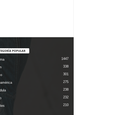
TEGORÍA POPULAR
1447
ama
338
n
301
co
275
oamérica
238
dula
232
o
210
tes