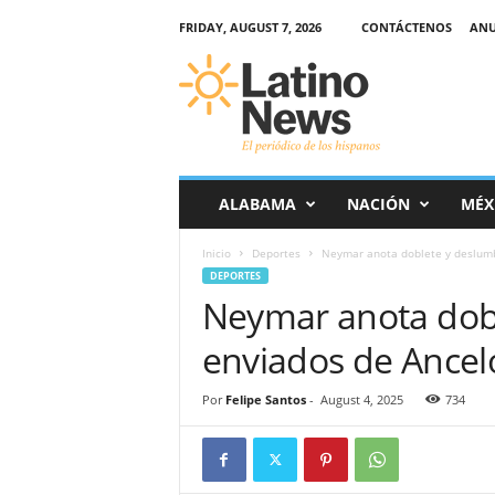
FRIDAY, AUGUST 7, 2026
CONTÁCTENOS
ANU
L
a
t
i
n
o
-
ALABAMA
NACIÓN
MÉX
N
e
Inicio
Deportes
Neymar anota doblete y deslumbr
w
DEPORTES
s
Neymar anota dobl
–
E
enviados de Ancelo
l
p
e
Por
Felipe Santos
-
August 4, 2025
734
r
i
ó
d