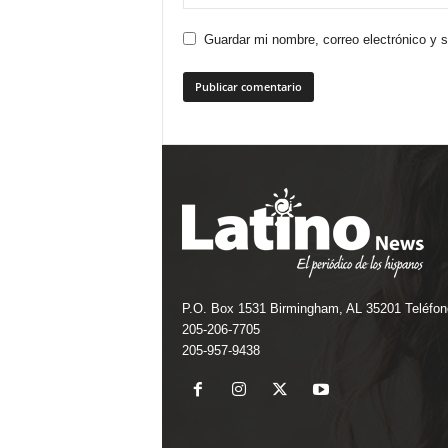
Guardar mi nombre, correo electrónico y 
P.O. Box 1531 Birmingham, AL 35201 Teléfon
205-206-7705
205-957-9438