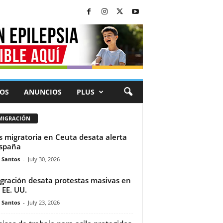
OS
ANUNCIOS
PLUS
MIGRACIÓN
is migratoria en Ceuta desata alerta
spaña
e Santos
-
July 30, 2026
gración desata protestas masivas en
 EE. UU.
e Santos
-
July 23, 2026