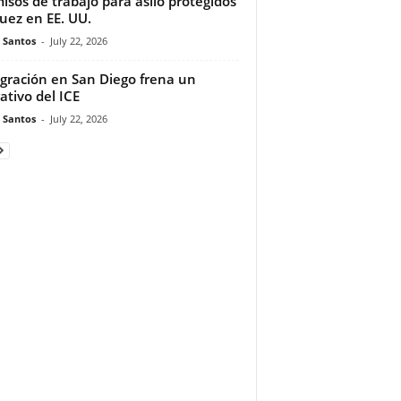
isos de trabajo para asilo protegidos
juez en EE. UU.
e Santos
-
July 22, 2026
gración en San Diego frena un
ativo del ICE
e Santos
-
July 22, 2026