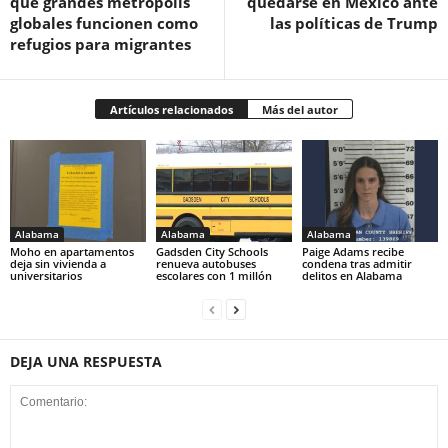
que grandes metrópolis
quedarse en México ante
globales funcionen como
las políticas de Trump
refugios para migrantes
Artículos relacionados
Más del autor
Alabama
Alabama
Alabama
Moho en apartamentos
Gadsden City Schools
Paige Adams recibe
deja sin vivienda a
renueva autobuses
condena tras admitir
universitarios
escolares con 1 millón
delitos en Alabama
DEJA UNA RESPUESTA