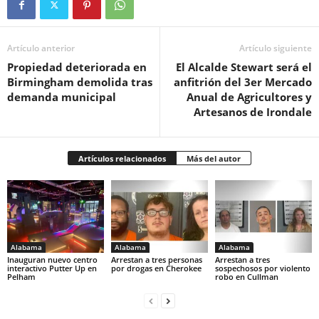
Artículo anterior
Artículo siguiente
Propiedad deteriorada en
El Alcalde Stewart será el
Birmingham demolida tras
anfitrión del 3er Mercado
demanda municipal
Anual de Agricultores y
Artesanos de Irondale
Artículos relacionados
Más del autor
Alabama
Alabama
Alabama
Inauguran nuevo centro
Arrestan a tres personas
Arrestan a tres
interactivo Putter Up en
por drogas en Cherokee
sospechosos por violento
Pelham
robo en Cullman