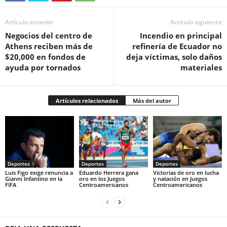
Artículo anterior
Artículo siguiente
Negocios del centro de
Incendio en principal
Athens reciben más de
refinería de Ecuador no
$20,000 en fondos de
deja víctimas, solo daños
ayuda por tornados
materiales
Artículos relacionados
Más del autor
Deportes
Deportes
Deportes
Luis Figo exige renuncia a
Eduardo Herrera gana
Victorias de oro en lucha
Gianni Infantino en la
oro en los Juegos
y natación en Juegos
FIFA
Centroamericanos
Centroamericanos