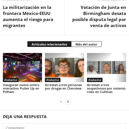
La militarización en la
Votación de Junta en
frontera México-EEUU
Birmingham desata
aumenta el riesgo para
posible disputa legal por
migrantes
venta de activos
Artículos relacionados
Más del autor
Alabama
Alabama
Alabama
Inauguran nuevo centro
Arrestan a tres personas
Arrestan a tres
interactivo Putter Up en
por drogas en Cherokee
sospechosos por violento
Pelham
robo en Cullman
DEJA UNA RESPUESTA