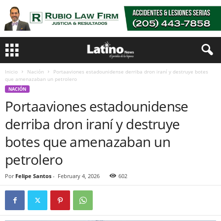
Inicio
Nación
Portaaviones estadounidense derriba dron iraní y destruye botes
que amenazaban un petrolero
NACIÓN
Portaaviones estadounidense
derriba dron iraní y destruye
botes que amenazaban un
petrolero
Por
Felipe Santos
-
February 4, 2026
602