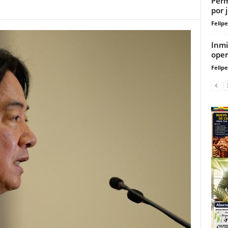
Perm
por 
Felip
Inmi
oper
Felip