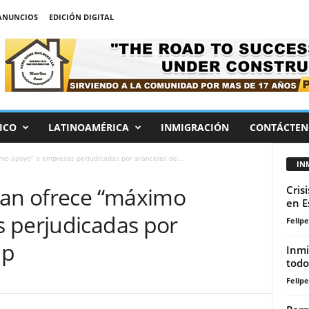
ANUNCIOS
EDICIÓN DIGITAL
ICO
LATINOAMÉRICA
INMIGRACIÓN
CONTÁCTEN
mo apoyo” a empresas perjudicadas por aranceles de...
IN
wan ofrece “máximo
Cris
en E
 perjudicadas por
Felip
mp
Inmi
todo
Felip