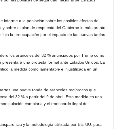
 por las políticas de seguridad nacional de Estados
e informe a la población sobre los posibles efectos de
 y sobre el plan de respuesta del Gobierno lo más pronto
efleja la preocupación por el impacto de las nuevas tarifas
sideró los aranceles del 32 % anunciados por Trump como
e presentará una protesta formal ante Estados Unidos. La
ificó la medida como lamentable e injustificada en un
martes una nueva ronda de aranceles recíprocos que
tasa del 32 % a partir del 9 de abril. Esta medida es una
anipulación cambiaria y el transbordo ilegal de
transparencia y la metodología utilizada por EE. UU. para