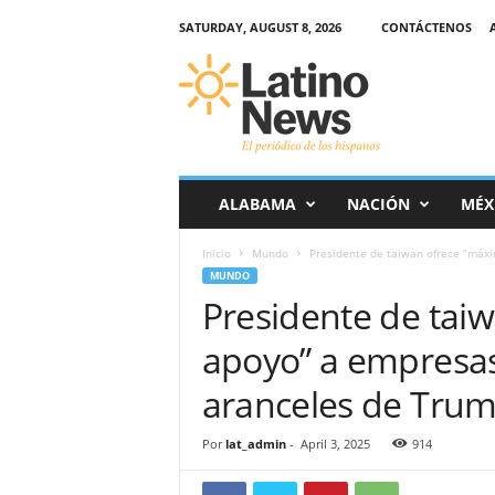
SATURDAY, AUGUST 8, 2026
CONTÁCTENOS
L
a
t
i
n
o
-
ALABAMA
NACIÓN
MÉX
N
e
Inicio
Mundo
Presidente de taiwan ofrece “máxi
w
MUNDO
s
Presidente de tai
–
E
apoyo” a empresas
l
p
aranceles de Tru
e
r
Por
lat_admin
-
April 3, 2025
914
i
ó
d