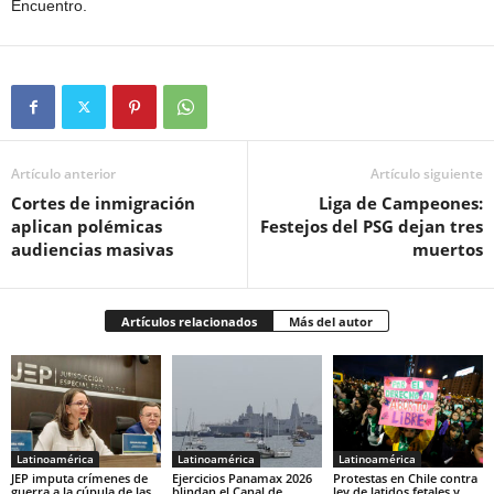
Encuentro.
Artículo anterior
Artículo siguiente
Cortes de inmigración
Liga de Campeones:
aplican polémicas
Festejos del PSG dejan tres
audiencias masivas
muertos
Artículos relacionados
Más del autor
Latinoamérica
Latinoamérica
Latinoamérica
JEP imputa crímenes de
Ejercicios Panamax 2026
Protestas en Chile contra
guerra a la cúpula de las
blindan el Canal de
ley de latidos fetales y