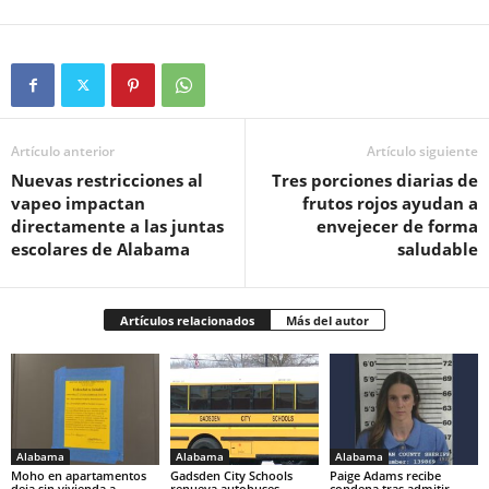
Artículo anterior
Artículo siguiente
Nuevas restricciones al
Tres porciones diarias de
vapeo impactan
frutos rojos ayudan a
directamente a las juntas
envejecer de forma
escolares de Alabama
saludable
Artículos relacionados
Más del autor
Alabama
Alabama
Alabama
Moho en apartamentos
Gadsden City Schools
Paige Adams recibe
deja sin vivienda a
renueva autobuses
condena tras admitir