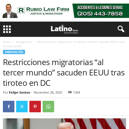
Inicio
Inmigración
Restricciones migratorias “al tercer mundo” sacuden EEUU tras
tiroteo en DC
INMIGRACIÓN
Restricciones migratorias “al
tercer mundo” sacuden EEUU tras
tiroteo en DC
Por
Felipe Santos
-
November 28, 2025
1304