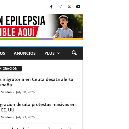
OS
ANUNCIOS
PLUS
MIGRACIÓN
is migratoria en Ceuta desata alerta
spaña
e Santos
-
July 30, 2026
gración desata protestas masivas en
 EE. UU.
e Santos
-
July 23, 2026