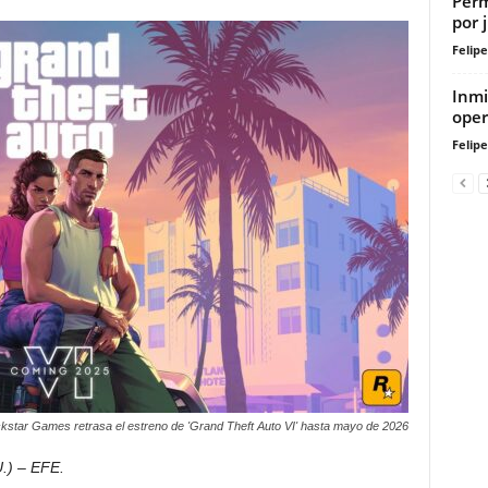
Perm
por 
Felip
Inmi
oper
Felip
kstar Games retrasa el estreno de 'Grand Theft Auto VI' hasta mayo de 2026
.) – EFE.