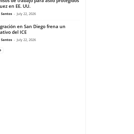
isos de trabajo para asilo protegidos
juez en EE. UU.
e Santos
-
July 22, 2026
gración en San Diego frena un
ativo del ICE
e Santos
-
July 22, 2026