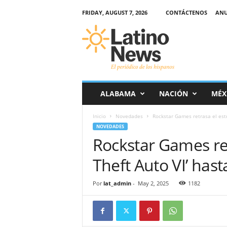
FRIDAY, AUGUST 7, 2026
CONTÁCTENOS
ANU
L
a
t
i
n
o
-
ALABAMA
NACIÓN
MÉX
N
e
Inicio
Novedades
Rockstar Games retrasa el estr
w
NOVEDADES
s
Rockstar Games re
–
E
Theft Auto VI’ has
l
p
e
Por
lat_admin
-
May 2, 2025
1182
r
i
ó
d