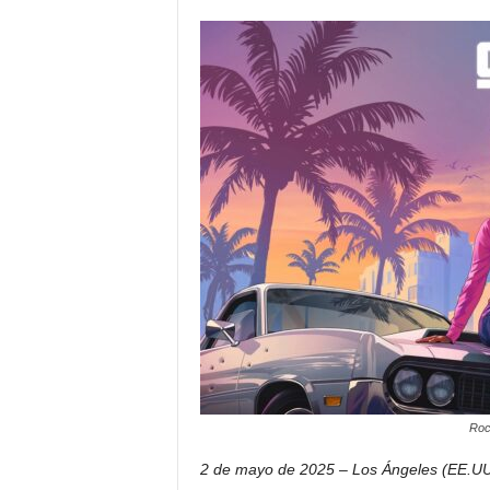
i
c
o
d
e
l
o
s
h
i
s
p
a
n
o
s
Roc
2 de mayo de 2025 – Los Ángeles (EE.UU