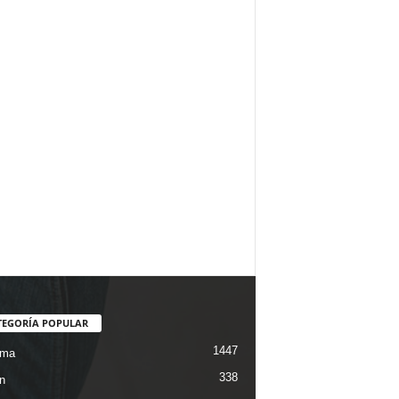
TEGORÍA POPULAR
1447
ama
338
n