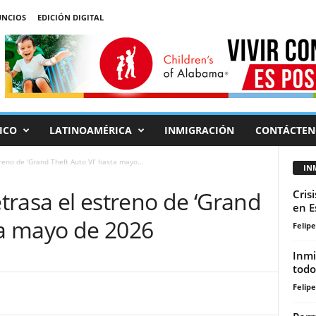
NCIOS
EDICIÓN DIGITAL
ICO
LATINOAMÉRICA
INMIGRACIÓN
CONTÁCTEN
eno de ‘Grand Theft Auto VI’ hasta mayo...
IN
trasa el estreno de ‘Grand
Cris
en E
ta mayo de 2026
Felip
Inmi
todo
Felip