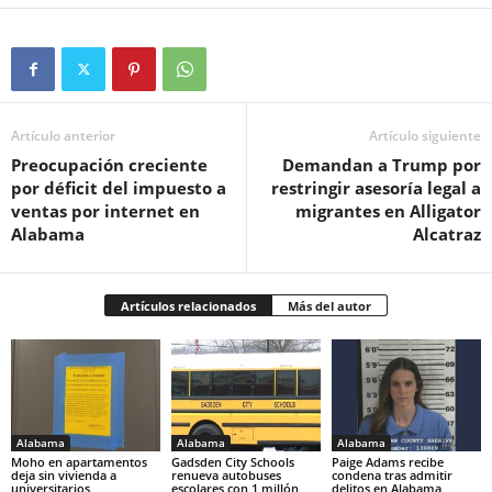
Artículo anterior
Artículo siguiente
Preocupación creciente
Demandan a Trump por
por déficit del impuesto a
restringir asesoría legal a
ventas por internet en
migrantes en Alligator
Alabama
Alcatraz
Artículos relacionados
Más del autor
Alabama
Alabama
Alabama
Moho en apartamentos
Gadsden City Schools
Paige Adams recibe
deja sin vivienda a
renueva autobuses
condena tras admitir
universitarios
escolares con 1 millón
delitos en Alabama