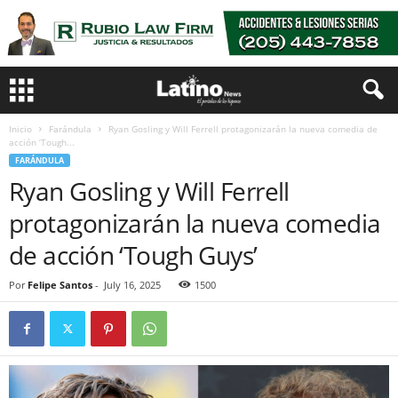
Inicio
Farándula
Ryan Gosling y Will Ferrell protagonizarán la nueva comedia de
acción ‘Tough...
FARÁNDULA
Ryan Gosling y Will Ferrell
protagonizarán la nueva comedia
de acción ‘Tough Guys’
Por
Felipe Santos
-
July 16, 2025
1500