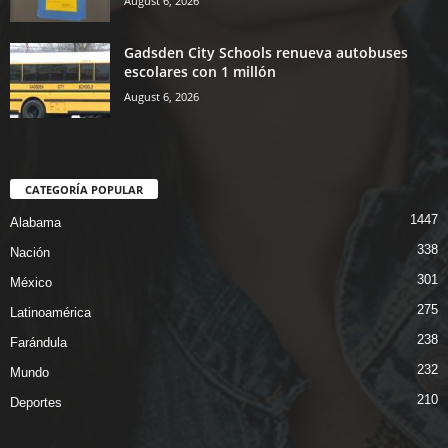
August 6, 2026
Gadsden City Schools renueva autobuses
escolares con 1 millón
August 6, 2026
CATEGORÍA POPULAR
1447
Alabama
338
Nación
301
México
275
Latinoamérica
238
Farándula
232
Mundo
210
Deportes