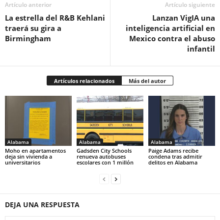
Artículo anterior
Artículo siguiente
La estrella del R&B Kehlani
Lanzan VigIA una
traerá su gira a
inteligencia artificial en
Birmingham
Mexico contra el abuso
infantil
Artículos relacionados
Más del autor
Alabama
Alabama
Alabama
Moho en apartamentos
Gadsden City Schools
Paige Adams recibe
deja sin vivienda a
renueva autobuses
condena tras admitir
universitarios
escolares con 1 millón
delitos en Alabama
DEJA UNA RESPUESTA