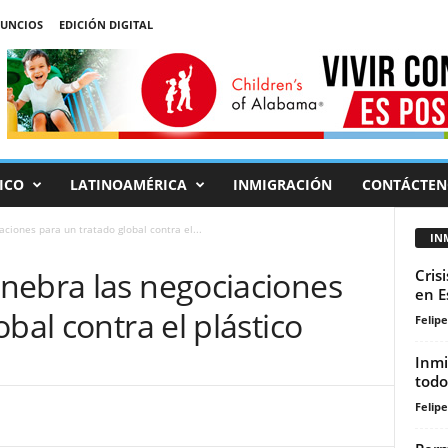
UNCIOS
EDICIÓN DIGITAL
ICO
LATINOAMÉRICA
INMIGRACIÓN
CONTÁCTEN
ciones para un tratado global contra el...
IN
nebra las negociaciones
Cris
en E
bal contra el plástico
Felip
Inmi
todo
Felip