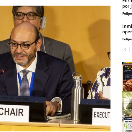
Perm
por 
Felip
Inmi
oper
Felip