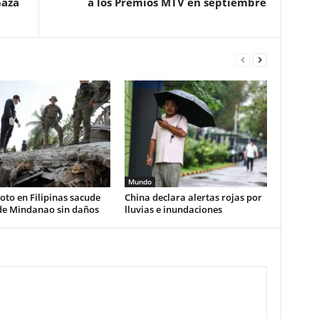
Gaza
a los Premios MTV en septiembre
Mundo
to en Filipinas sacude
China declara alertas rojas por
 de Mindanao sin daños
lluvias e inundaciones