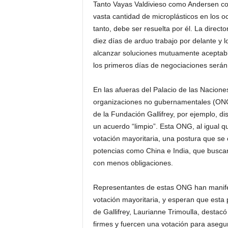
Tanto Vayas Valdivieso como Andersen coin
vasta cantidad de microplásticos en los o
tanto, debe ser resuelta por él. La direc
diez días de arduo trabajo por delante y l
alcanzar soluciones mutuamente aceptabl
los primeros días de negociaciones serán 
En las afueras del Palacio de las Nacione
organizaciones no gubernamentales (ONG)
de la Fundación Gallifrey, por ejemplo, di
un acuerdo “limpio”. Esta ONG, al igual 
votación mayoritaria, una postura que se 
potencias como China e India, que buscan
con menos obligaciones.
Representantes de estas ONG han manife
votación mayoritaria, y esperan que esta
de Gallifrey, Laurianne Trimoulla, desta
firmes y fuercen una votación para asegu