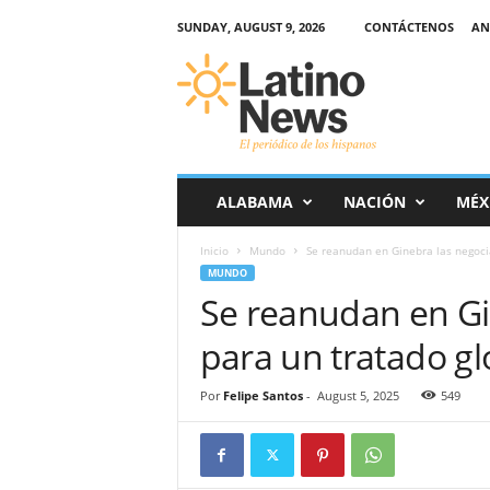
SUNDAY, AUGUST 9, 2026
CONTÁCTENOS
AN
L
a
t
i
n
o
-
ALABAMA
NACIÓN
MÉX
N
e
Inicio
Mundo
Se reanudan en Ginebra las negocia
w
MUNDO
s
Se reanudan en Gi
–
E
para un tratado glo
l
p
e
Por
Felipe Santos
-
August 5, 2025
549
r
i
ó
d