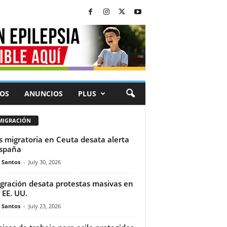
OS
ANUNCIOS
PLUS
MIGRACIÓN
is migratoria en Ceuta desata alerta
spaña
e Santos
-
July 30, 2026
gración desata protestas masivas en
 EE. UU.
e Santos
-
July 23, 2026