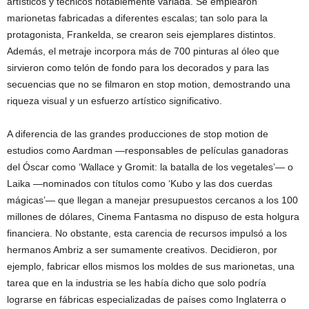
artísticos y técnicos notablemente variada. Se emplearon
marionetas fabricadas a diferentes escalas; tan solo para la
protagonista, Frankelda, se crearon seis ejemplares distintos.
Además, el metraje incorpora más de 700 pinturas al óleo que
sirvieron como telón de fondo para los decorados y para las
secuencias que no se filmaron en stop motion, demostrando una
riqueza visual y un esfuerzo artístico significativo.
A diferencia de las grandes producciones de stop motion de
estudios como Aardman —responsables de películas ganadoras
del Óscar como ‘Wallace y Gromit: la batalla de los vegetales’— o
Laika —nominados con títulos como ‘Kubo y las dos cuerdas
mágicas’— que llegan a manejar presupuestos cercanos a los 100
millones de dólares, Cinema Fantasma no dispuso de esta holgura
financiera. No obstante, esta carencia de recursos impulsó a los
hermanos Ambriz a ser sumamente creativos. Decidieron, por
ejemplo, fabricar ellos mismos los moldes de sus marionetas, una
tarea que en la industria se les había dicho que solo podría
lograrse en fábricas especializadas de países como Inglaterra o