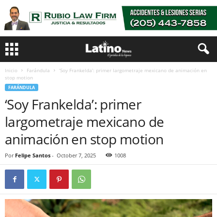
Inicio
Farándula
‘Soy Frankelda’: primer largometraje mexicano de animación en
stop motion
FARÁNDULA
‘Soy Frankelda’: primer
largometraje mexicano de
animación en stop motion
Por
Felipe Santos
-
October 7, 2025
1008