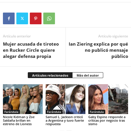
Artículo anterior
Artículo siguiente
Mujer acusada de tiroteo
Ian Ziering explica por qué
en Rucker Circle quiere
no publicó mensaje
alegar defensa propia
público
Artículos relacionados
Más del autor
Farándula
Farándula
Farándula
Nicole Kidman y Zoe
Samuel L. Jackson criticó
Gaby Espino responde a
Saldaña brillan en
a Argentina y tuvo fuerte
críticas por negocio tras
estreno de Lioness
respuesta
sismo