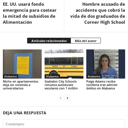
EE. UU. usará fondo
Hombre acusado de
emergencia para costear
accidente que cobró la
la mitad de subsidios de
vida de dos graduados de
Alimentación
Corner High School
Artículos relacionados
Más del autor
Alabama
Alabama
Alabama
Moho en apartamentos
Gadsden City Schools
Paige Adams recibe
deja sin vivienda a
renueva autobuses
condena tras admitir
universitarios
escolares con 1 millón
delitos en Alabama
DEJA UNA RESPUESTA