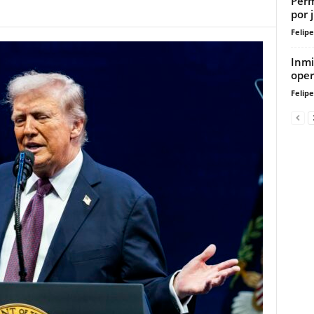
Perm
por 
Felip
Inmi
oper
Felip