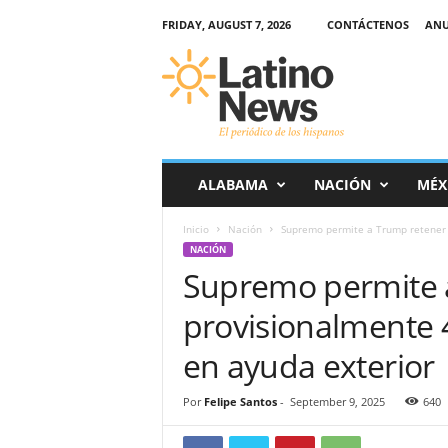
FRIDAY, AUGUST 7, 2026
CONTÁCTENOS
ANU
L
a
t
i
n
o
-
ALABAMA
NACIÓN
MÉX
N
e
Inicio
Nación
Supremo permite a Trump retener p
w
NACIÓN
s
Supremo permite 
–
E
provisionalmente 
l
p
en ayuda exterior
e
r
Por
Felipe Santos
-
September 9, 2025
640
i
ó
d