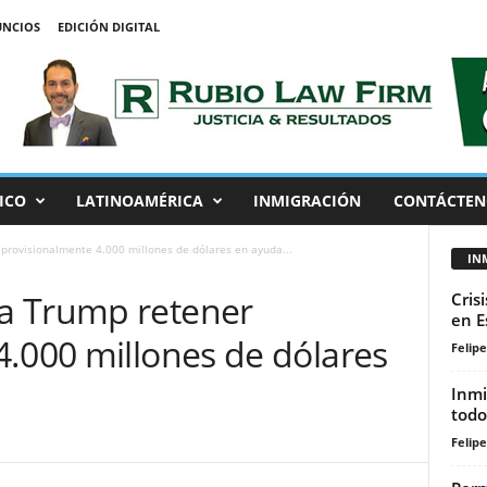
NCIOS
EDICIÓN DIGITAL
ICO
LATINOAMÉRICA
INMIGRACIÓN
CONTÁCTEN
rovisionalmente 4.000 millones de dólares en ayuda...
IN
a Trump retener
Cris
en E
4.000 millones de dólares
Felip
Inmi
todo
Felip