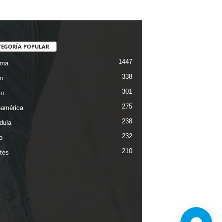
TEGORÍA POPULAR
1447
ama
338
n
301
co
275
oamérica
238
dula
232
o
210
tes