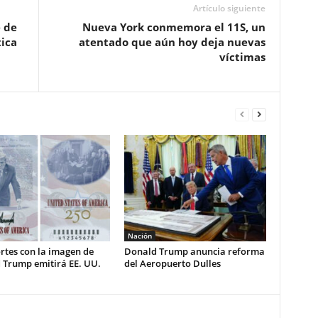
Artículo siguiente
 de
Nueva York conmemora el 11S, un
tica
atentado que aún hoy deja nuevas
víctimas
Nación
rtes con la imagen de
Donald Trump anuncia reforma
 Trump emitirá EE. UU.
del Aeropuerto Dulles