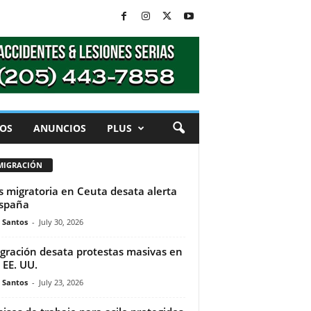
OS
ANUNCIOS
PLUS
MIGRACIÓN
is migratoria en Ceuta desata alerta
spaña
e Santos
-
July 30, 2026
gración desata protestas masivas en
 EE. UU.
e Santos
-
July 23, 2026