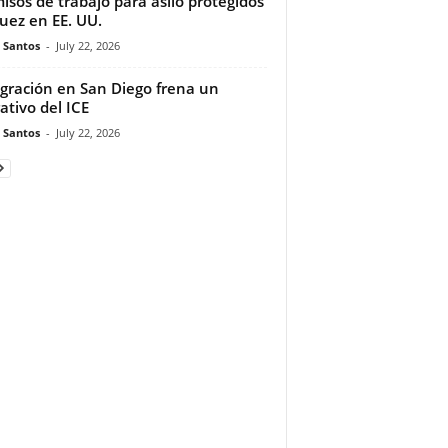
isos de trabajo para asilo protegidos
juez en EE. UU.
e Santos
-
July 22, 2026
gración en San Diego frena un
ativo del ICE
e Santos
-
July 22, 2026