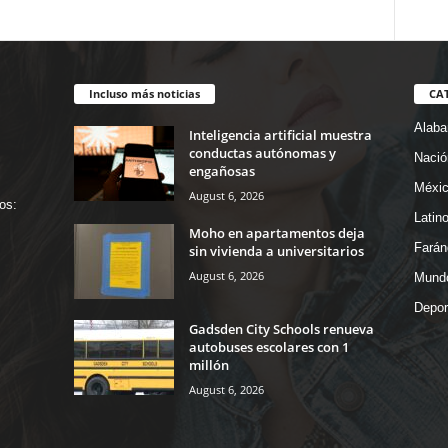
Incluso más noticias
CA
Alab
Inteligencia artificial muestra
conductas autónomas y
Nació
engañosas
Méxi
August 6, 2026
os:
Latin
Moho en apartamentos deja
Farán
sin vivienda a universitarios
August 6, 2026
Mund
Depor
Gadsden City Schools renueva
autobuses escolares con 1
millón
August 6, 2026