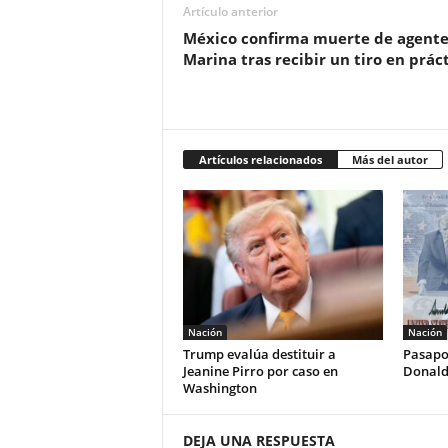
Artículo anterior
México confirma muerte de agente
Marina tras recibir un tiro en prác
Artículos relacionados
Más del autor
Nación
Nación
Trump evalúa destituir a
Pasapo
Jeanine Pirro por caso en
Donald
Washington
DEJA UNA RESPUESTA